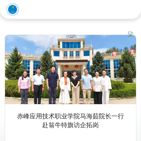
统计资料
赤峰应用技术职业学院
5600
+
380
+
16000
+
800
+
学院学生（人）
学院教职工（人）
图书馆图书类资产
校园面积（公顷）
（件）
赤峰应用技术职业学院马海茹院长一行
赴翁牛特旗访企拓岗