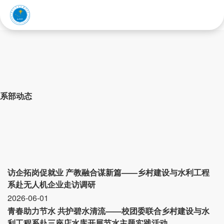
乡村建设与水利工程
赤峰应用技术职业学院
系
系部动态
访企拓岗促就业 产教融合谋新篇——乡村建设与水利工程
系赴无人机企业走访调研
2026-06-01
青春助力节水 共护碧水清流——校团委联合乡村建设与水
利工程系赴三座店水库开展节水主题实践活动