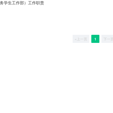
党务学生工作部）工作职责
«上一页
1
下一页