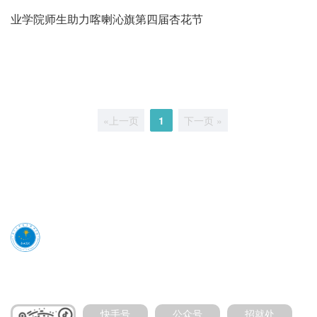
业学院师生助力喀喇沁旗第四届杏花节
«上一页
1
下一页 »
媒体号扫码加关注
快手号
公众号
招就处