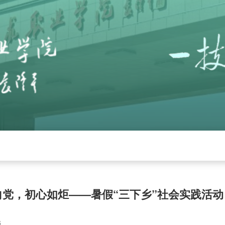
党建
招生就业
学校工作
下载中心
管
向党，初心如炬——暑假“三下乡”社会实践活动
6