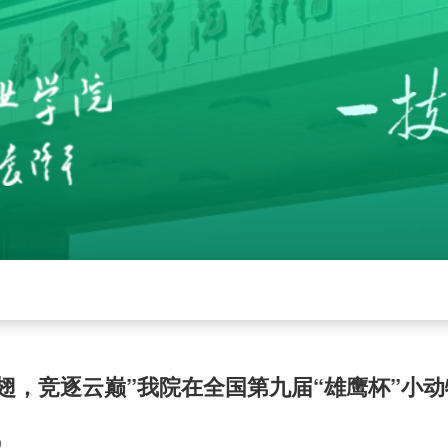
党建
招生就业
学校工作
下载中心
管
展翅，竞逐云巅”我院在全国第九届“雄鹰杯”小
9